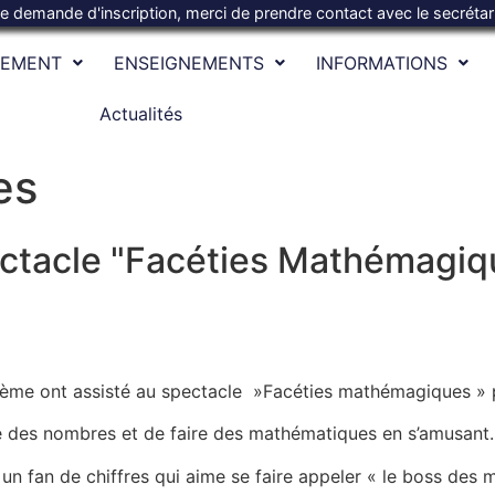
te demande d'inscription, merci de prendre contact avec le secréta
SEMENT
ENSEIGNEMENTS
INFORMATIONS
Actualités
es
ctacle "Facéties Mathémagiq
5ème ont assisté au spectacle »Facéties mathémagiques » 
ie des nombres et de faire des mathématiques en s’amusant.
un fan de chiffres qui aime se faire appeler « le boss des 