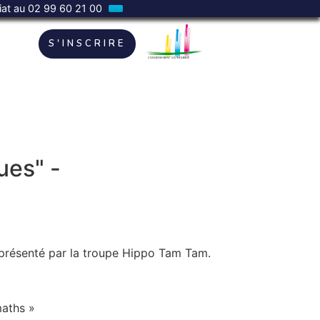
riat au 02 99 60 21 00
S'INSCRIRE
ues" -
présenté par la troupe Hippo Tam Tam.
maths »