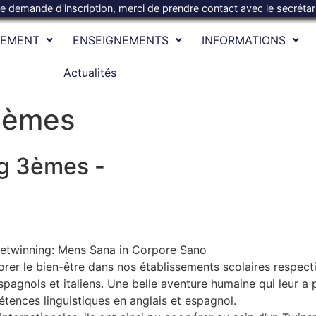
te demande d'inscription, merci de prendre contact avec le secréta
SEMENT
ENSEIGNEMENTS
INFORMATIONS
Actualités
3èmes
ng 3èmes -
t etwinning: Mens Sana in Corpore Sano
rer le bien-être dans nos établissements scolaires respectif
espagnols et italiens. Une belle aventure humaine qui leur 
mpétences linguistiques en anglais et espagnol.