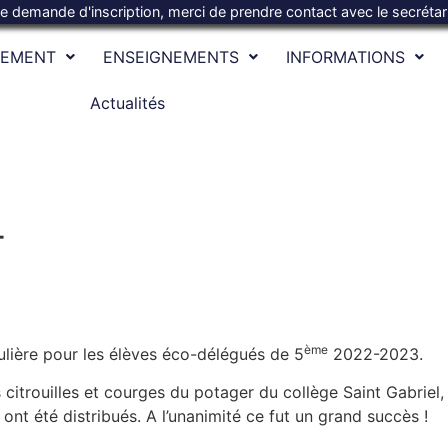
te demande d'inscription, merci de prendre contact avec le secréta
SEMENT
ENSEIGNEMENTS
INFORMATIONS
Actualités
-
ème
ulière pour les élèves éco-délégués de 5
2022-2023.
es citrouilles et courges du potager du collège Saint Gabri
 ont été distribués. A l’unanimité ce fut un grand succès !