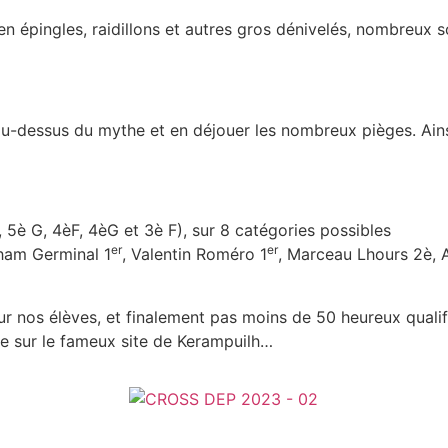
 en épingles, raidillons et autres gros dénivelés, nombreux 
 au-dessus du mythe et en déjouer les nombreux pièges. Ains
 5è G, 4èF, 4èG et 3è F), sur 8 catégories possibles
er
er
oham Germinal 1
, Valentin Roméro 1
, Marceau Lhours 2è, 
ur nos élèves, et finalement pas moins de 50 heureux qualif
e sur le fameux site de Kerampuilh…